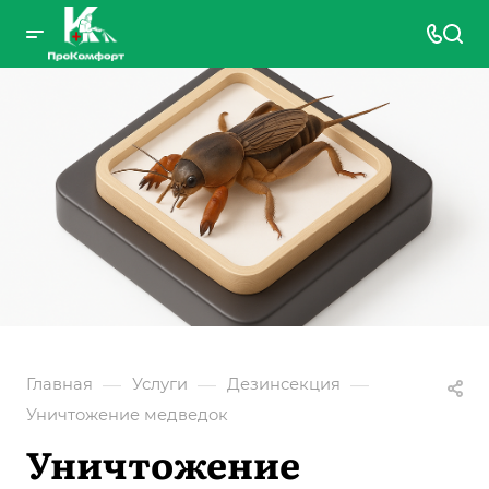
—
—
—
Главная
Услуги
Дезинсекция
Уничтожение медведок
Уничтожение