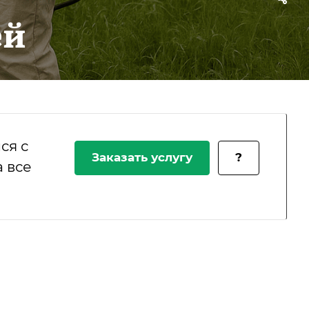
ей
ся с
Заказать услугу
?
 все