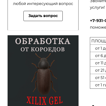
Звонит
любой интересующий вопрос
услуги!
Задать вопрос
+7-931-
поможе
ПЛОЩА
от 1 д
от 6 д
от 11 д
от 21 
от 51 
от 1 г