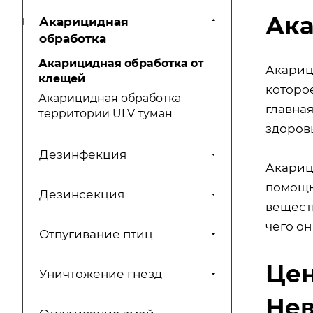
Ака
Акарицидная
обработка
Акарицидная обработка от
Акарици
клещей
которое
Акарицидная обработка
главна
территории ULV туман
здоров
Дезинфекция
Акариц
помощь
Дезинсекция
веществ
чего он
Отпугивание птиц
Цен
Уничтожение гнезд
Не