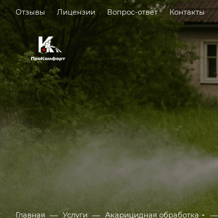
Отзывы
Лицензии
Вопрос-ответ
Контакты
Официальный сайт
санитарно-
эпидемиологической службы
ПроКомфорт
—
—
Главная
Услуги
Акарицидная обработка