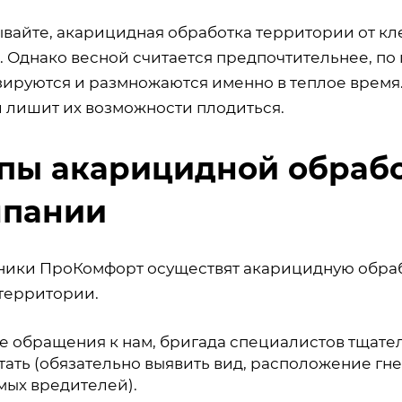
ывайте, акарицидная обработка территории от к
 Однако весной считается предпочтительнее, по 
ируются и размножаются именно в теплое время. 
 лишит их возможности плодиться.
пы акарицидной обрабо
мпании
ники ПроКомфорт осуществят акарицидную обрабо
территории.
е обращения к нам, бригада специалистов тщате
ать (обязательно выявить вид, расположение гне
мых вредителей).