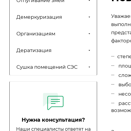
Отпугивание змей
Уважаем
Демеркуризация
выполн
предст
Организациям
факторо
Дератизация
степ
площ
Сушка помещений СЭС
слож
выбо
несо
расс
возмож
Нужна консультация?
Наши специалисты ответят на