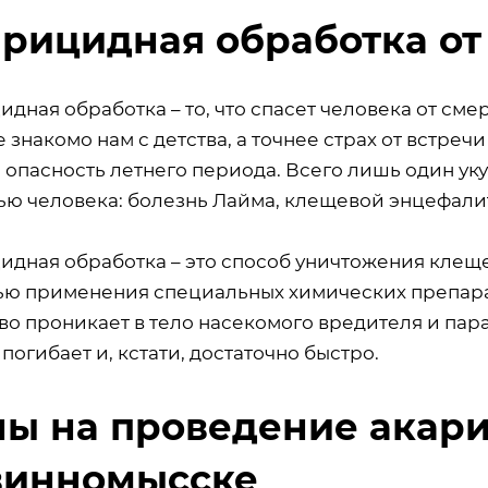
рицидная обработка от
дная обработка – то, что спасет человека от см
 знакомо нам с детства, а точнее страх от встреч
я опасность летнего периода. Всего лишь один у
ью человека: болезнь Лайма, клещевой энцефалит
идная обработка – это способ уничтожения клещ
ю применения специальных химических препарато
о проникает в тело насекомого вредителя и пара
 погибает и, кстати, достаточно быстро.
ы на проведение акари
винномысске