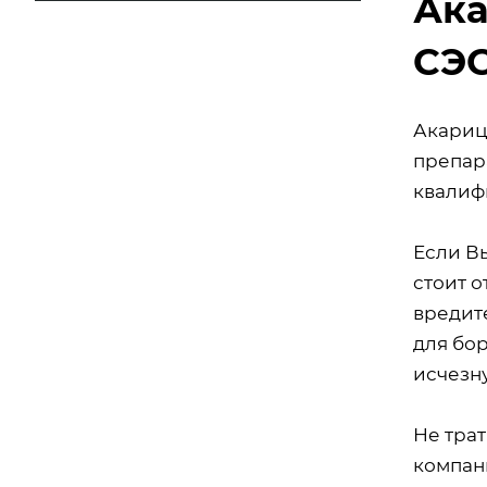
Ака
СЭ
Акариц
препар
квалиф
Если В
стоит 
вредит
для бо
исчезну
Не тра
компан