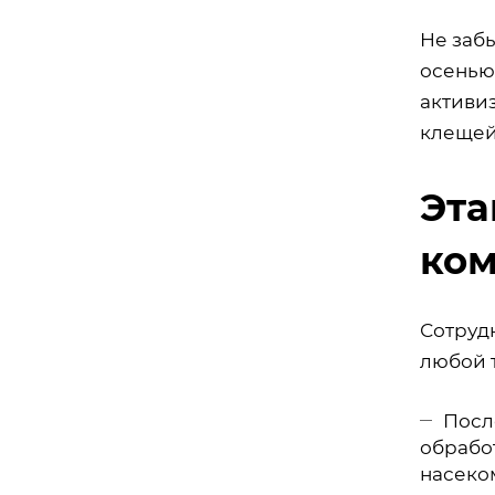
Не заб
осенью.
активиз
клещей
Эта
ко
Сотруд
любой 
Посл
обработ
насеко