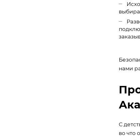
Исхо
выбира
Разв
подклю
заказыв
Безопа
нами р
Про
Ака
С детст
во что 