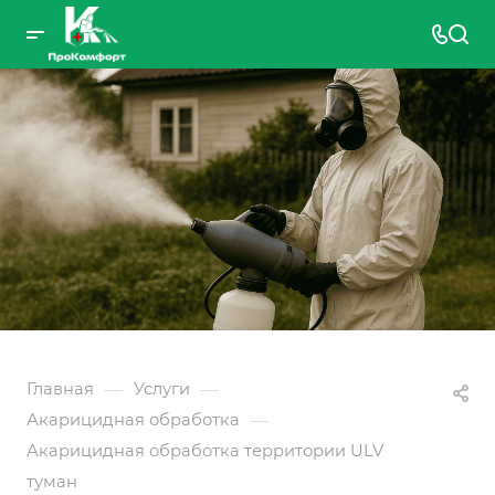
—
—
Главная
Услуги
—
Акарицидная обработка
Акарицидная обработка территории ULV
туман