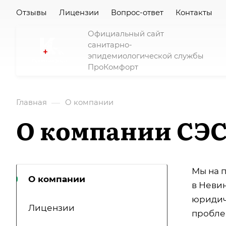
Отзывы
Лицензии
Вопрос-ответ
Контакты
Официальный сайт
санитарно-
эпидемиологической службы
ПроКомфорт
—
Главная
О компании
О компании СЭ
Мы на 
О компании
в Неви
юридич
Лицензии
пробле