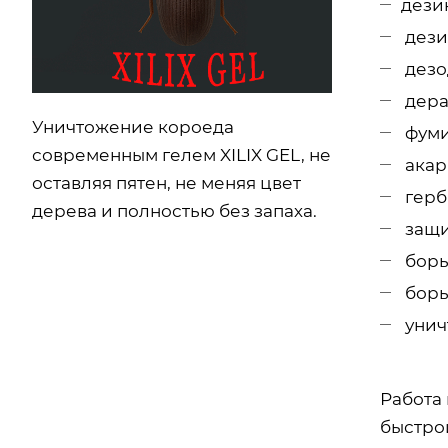
дези
дези
дезо
дера
Уничтожение короеда
фуми
современным гелем XILIX GEL, не
акар
оставляя пятен, не меняя цвет
герб
дерева и полностью без запаха.
защи
борь
борь
унич
Работа
быстро