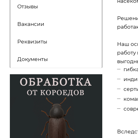
насеком
Отзывы
Решени
Вакансии
работа
Реквизиты
Наш ос
работу 
Документы
выгодн
гибк
инди
серт
кома
совр
Вследс