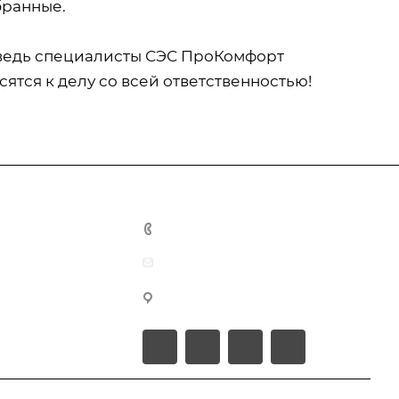
бранные.
 ведь специалисты СЭС ПроКомфорт
тся к делу со всей ответственностью!
+7-931-0-098-164
info@pro-comfort24.ru
г. Невинномысск