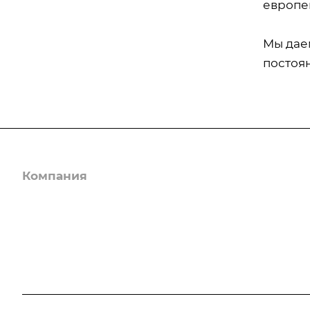
европе
Мы дае
постоя
Компания
Услуги
О компании
Гербицидная обраб
Лицензии
Защита деревьев
Отзывы
Фумигация
Вакансии
Удаление мха
Реквизиты
Дезодорация