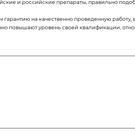
йские и российские препараты, правильно подо
м гарантию на качественно проведенную работу,
нно повышают уровень своей квалификации, относя
Информация
Статьи
Тарифы
отка
Вопрос-ответ