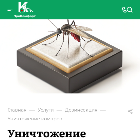
—
—
—
Главная
Услуги
Дезинсекция
Уничтожение комаров
Уничтожение